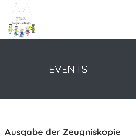
EVENTS
Home
Events
Ausgabe der Zeugniskopie
Ausgabe der Zeugniskopie