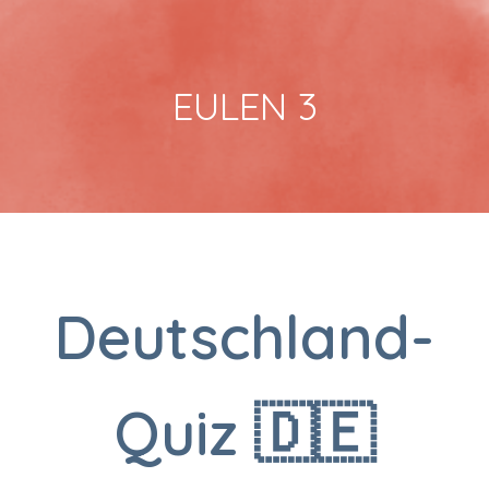
EULEN 3
Deutschland-
Quiz 🇩🇪